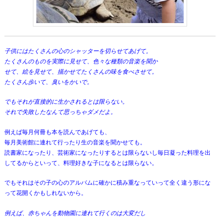
動
子供にはたくさんの心のシャッターを切らせてあげて。
たくさんのものを実際に見せて、色々な種類の音楽を聞か
せて、絵を見せて、描かせてたくさんの味を食べさせて。
たくさん歩いて、臭いをかいで。
でもそれが直接的に生かされるとは限らない。
それで失敗したなんて思っちゃダメだよ。
例えば毎月何冊も本を読んであげても、
毎月美術館に連れて行ったり生の音楽を聞かせても。
読書家になったり、芸術家になったりするとは限らないし毎日凝った料理を出
してるからといって、料理好きな子になるとは限らない。
でもそれはその子の心のアルバムに確かに積み重なっていって全く違う形にな
って花開くかもしれないから。
例えば、赤ちゃんを動物園に連れて行くのは大変だし