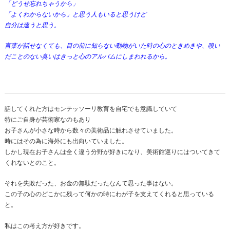
「どうせ忘れちゃうから」
「よくわからないから」と思う人もいると思うけど
自分は違うと思う。
言葉が話せなくても、目の前に知らない動物がいた時の心のときめきや、嗅い
だことのない臭いはきっと心のアルバムにしまわれるから。
話してくれた方はモンテッソーリ教育を自宅でも意識していて
特にご自身が芸術家なのもあり
お子さんが小さな時から数々の美術品に触れさせていました。
時にはその為に海外にも出向いていました。
しかし現在お子さんは全く違う分野が好きになり、美術館巡りにはついてきて
くれないとのこと。
それを失敗だった、お金の無駄だったなんて思った事はない。
この子の心のどこかに残って何かの時にわが子を支えてくれると思っている
と。
私はこの考え方が好きです。