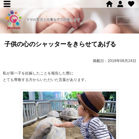
メ
メ
イ
ママの育児と仕事をITで応援します
イ
ン
メ
ン
子供の心のシャッターをきらせてあげる
ニ
コ
ュ
掲載日：2018年08月24日
ー
ン
私が第一子を妊娠したことを報告した際に
テ
とても尊敬する方からいただいた言葉があります。
ン
ツ
へ
移