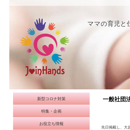
メ
メ
イ
イ
ママの育児と
ン
メ
ン
ニ
コ
ュ
ー
ン
テ
ン
一般社団
新型コロナ対策
ツ
特集・企画
へ
お役立ち情報
移
先日掲載し、大