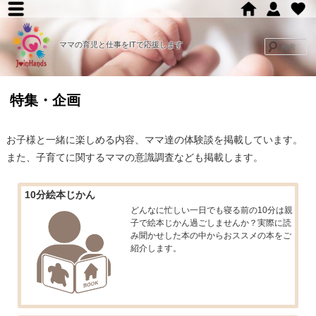
メ
メ
イ
ママの育児と仕事をITで応援します
イ
ン
メ
ン
特集・企画
ニ
コ
ュ
お子様と一緒に楽しめる内容、ママ達の体験談を掲載しています。
ー
ン
また、子育てに関するママの意識調査なども掲載します。
テ
10分絵本じかん
どんなに忙しい一日でも寝る前の10分は親
ン
子で絵本じかん過ごしませんか？実際に読
み聞かせした本の中からおススメの本をご
ツ
紹介します。
へ
移