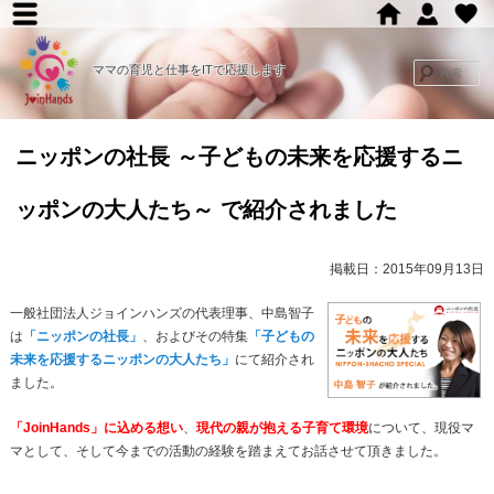
メ
メ
イ
ママの育児と仕事をITで応援します
イ
ン
メ
ン
ニッポンの社長 ～子どもの未来を応援するニ
ニ
コ
ュ
ッポンの大人たち～ で紹介されました
ー
ン
掲載日：2015年09月13日
テ
一般社団法人ジョインハンズの代表理事、中島智子
ン
は
「ニッポンの社長」
、およびその特集
「子どもの
未来を応援するニッポンの大人たち」
にて紹介され
ツ
ました。
「JoinHands」に込める想い
、
現代の親が抱える子育て環境
について、現役マ
へ
マとして、そして今までの活動の経験を踏まえてお話させて頂きました。
移