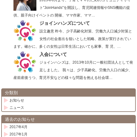
ト"JoinHands"を開設し、育児関連情報やSNS機能の提
供、親子向けイベントの 開催、ママ作家、ママ…
ジョインハンズについて
設立趣意 昨今、少子高齢化対策、労働力人口減少対策と
女性の社会進出を狙いとした戦略、政策が実行されてい
ます。確かに、多くの女性は日常生活においても家事、育 児、…
入会について
ジョインハンズは、2013年10月に一般社団法人として発
足しました。 我々は、少子高齢化、労働力人口の減少、
産前産後うつ、育児不安などの様々な問題を抱える社会環…
分類別
お知らせ
ニュース
過去のお知らせ
2017年4月
2017年1月