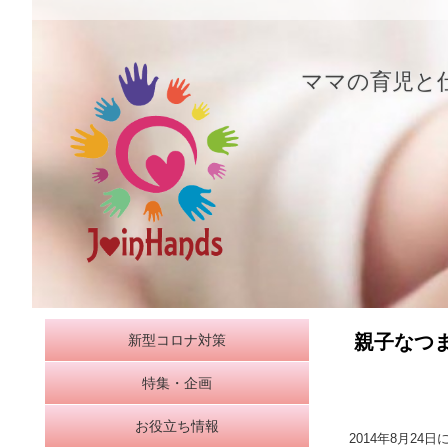
メ
メ
イ
イ
ママの育児と
ン
メ
ン
ニ
コ
ュ
ー
ン
テ
ン
親子なつ
新型コロナ対策
ツ
特集・企画
へ
お役立ち情報
移
2014年8月2